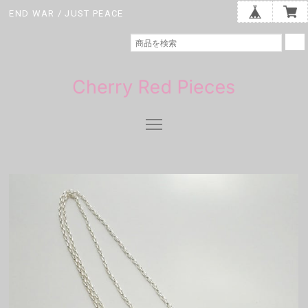
END WAR / JUST PEACE