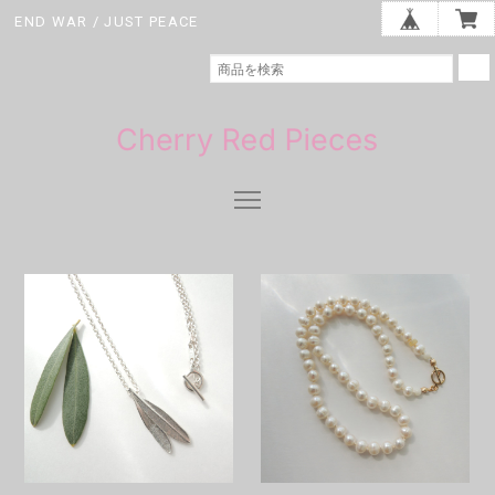
END WAR / JUST PEACE