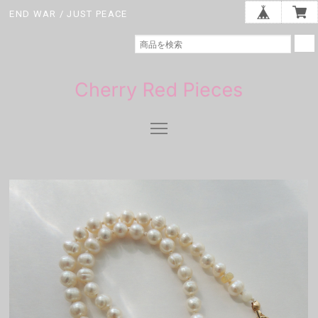
END WAR / JUST PEACE