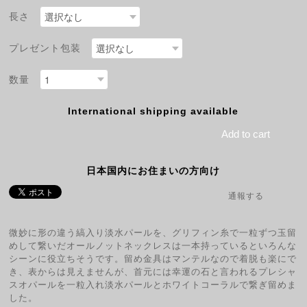
長さ
プレゼント包装
数量
International shipping available
Add to cart
日本国内にお住まいの方向け
通報する
微妙に形の違う縞入り淡水パールを、グリフィン糸で一粒ずつ玉留
めして繋いだオールノットネックレスは一本持っているといろんな
シーンに役立ちそうです。留め金具はマンテルなので着脱も楽にで
き、表からは見えませんが、首元には幸運の石と言われるプレシャ
スオパールを一粒入れ淡水パールとホワイトコーラルで繋ぎ留めま
した。