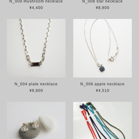
N_009 mushroom necklace
N_008 star necklace
¥4,400
¥8,800
N_004 plate necklace
N_006 apple necklace
¥8,800
¥4,510