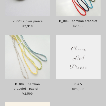
B_003 bamboo bracelet
P_001 clover pierce
¥2,500
¥2,310
B_002 bamboo
0 à 5
bracelet（pastel）
¥25,500
¥2,500