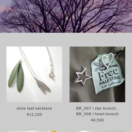
olive leaf necklace
BR_007 / star brooch ,
BR_008 / heart brooch
¥12,100
¥6,500