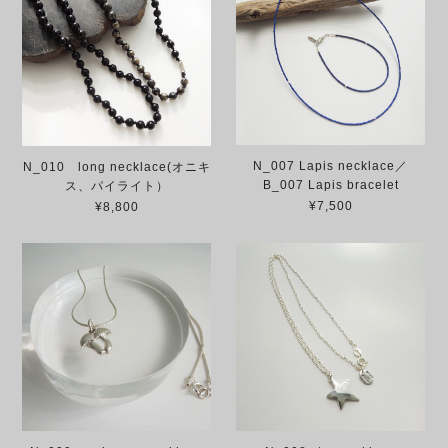
N_007 Lapis necklace／
N_010 long necklace(オニキ
B_007 Lapis bracelet
ス、パイライト）
¥7,500
¥8,800