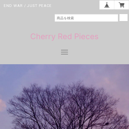
END WAR / JUST PEACE